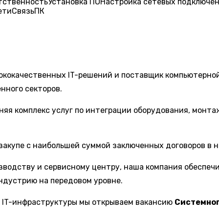
тственность
Установка ПО
Настройка сетевых подключе
ети
Связь
ПК
ококачественных IT-решений и поставщик компьютерной
енного секторов.
няя комплекс услуг по интеграции оборудования, монта
сзакупе с наибольшей суммой заключенных договоров в 
зводству и сервисному центру, наша компания обеспеч
ндустрию на передовом уровне.
й IT-инфраструктуры мы открываем вакансию
Системног