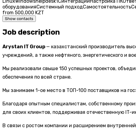
Linux
Windows
helpdesk
1С
интеграции
Настройка ПК
Отве
оборудования
Системный подход
Самостоятельность
С
from 500,000 KZT
Show contacts
Job description
Arystan IT Group
— казахстанский производитель выс
учреждений, а также нефтяного, энергетического и во
Мы реализовали свыше 150 успешных проектов, объеди
обеспечения по всей стране.
Мы занимаем 1-ое место в ТОП-100 поставщиков на го
Благодаря опытным специалистам, собственному прои
для своих клиентов, поддерживая отечественную IT-и
В связи с ростом компании и расширением внутренне