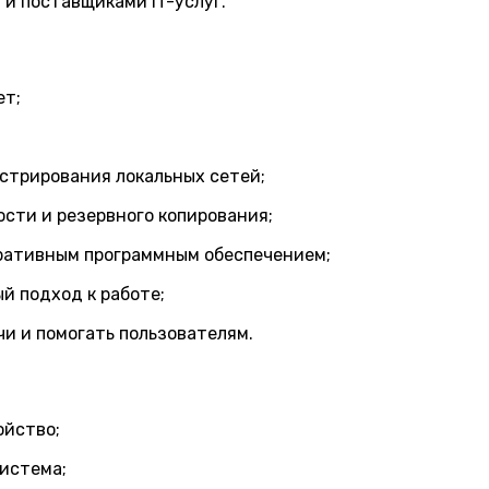
и поставщиками IT-услуг.
ет;
стрирования локальных сетей;
сти и резервного копирования;
оративным программным обеспечением;
й подход к работе;
и и помогать пользователям.
ойство;
система;