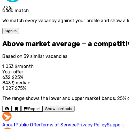
72
%
Good match
We match every vacancy against your profile and show a fi
Sign in
Above market average — a competitiv
Based on 39 similar vacancies
1 053 $
/month
Your offer
632
$
25%
843
$
median
1 027
$
75%
The range shows the lower and upper market bands: 25% of 
Report
Show contacts
About
Public Offer
Terms of Service
Privacy Policy
Support