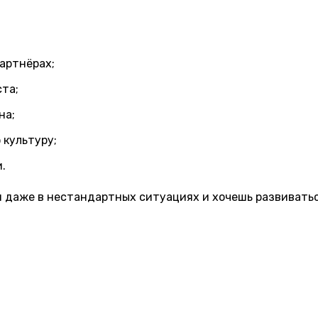
артнёрах;
та;
на;
культуру;
.
 даже в нестандартных ситуациях и хочешь развиваться