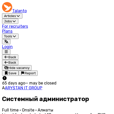
Talanto
Articles
Jobs
For recruiters
Plans
Tools
Login
Back
Back
Hide vacancy
Save
Report
65 days ago
—
may be closed
A
ARYSTAN IT GROUP
Системный администратор
Full time · Onsite · Алматы