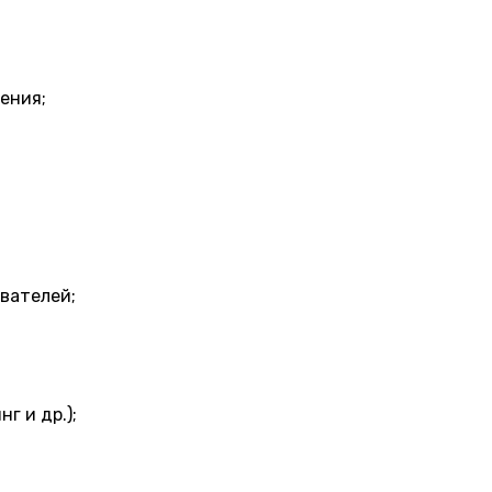
ения;
вателей;
г и др.);