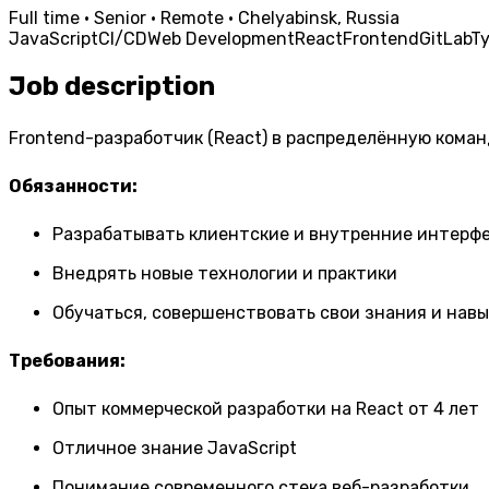
Full time · Senior · Remote · Chelyabinsk, Russia
JavaScript
CI/CD
Web Development
React
Frontend
GitLab
Ty
Job description
Frontend-разработчик (React) в распределённую коман
Обязанности:
Разрабатывать клиентские и внутренние интерф
Внедрять новые технологии и практики
Обучаться, совершенствовать свои знания и нав
Требования:
Опыт коммерческой разработки на React от 4 лет
Отличное знание JavaScript
Понимание современного стека веб-разработки