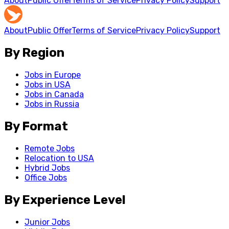
About
Public Offer
Terms of Service
Privacy Policy
Support
About
Public Offer
Terms of Service
Privacy Policy
Support
By Region
Jobs in Europe
Jobs in USA
Jobs in Canada
Jobs in Russia
By Format
Remote Jobs
Relocation to USA
Hybrid Jobs
Office Jobs
By Experience Level
Junior Jobs