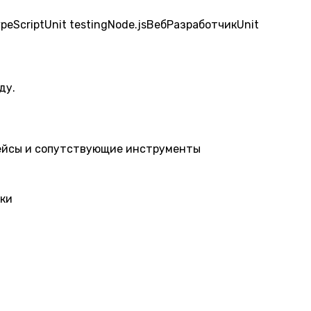
peScript
Unit testing
Node.js
Веб
Разработчик
Unit
ду.
ейсы и сопутствующие инструменты
ыки