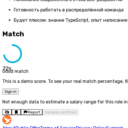
Готовность работать в распределённой команде
Будет плюсом: знание TypeScript, опыт написания u
Match
72
%
Good match
This is a demo score. To see your real match percentage, fil
Sign in
Not enough data to estimate a salary range for this role in 
Report
Vacancy archived