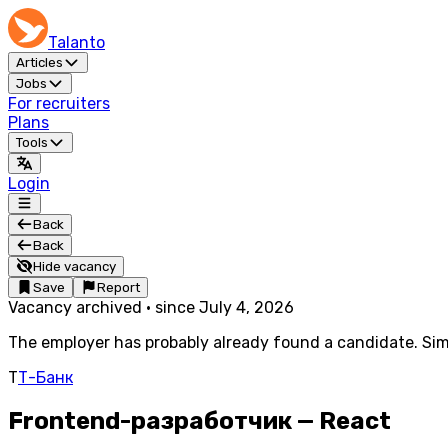
Talanto
Articles
Jobs
For recruiters
Plans
Tools
Login
Back
Back
Hide vacancy
Save
Report
Vacancy archived
·
since
July 4, 2026
The employer has probably already found a candidate. Simi
Т
Т-Банк
Frontend-разработчик — React