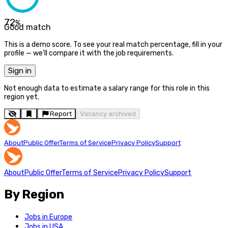
72
%
Good match
This is a demo score. To see your real match percentage, fill in your
profile — we'll compare it with the job requirements.
Sign in
Not enough data to estimate a salary range for this role in this
region yet.
Report
Vacancy archived
About
Public Offer
Terms of Service
Privacy Policy
Support
About
Public Offer
Terms of Service
Privacy Policy
Support
By Region
Jobs in Europe
Jobs in USA