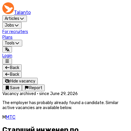
Talanto
Articles
Jobs
For recruiters
Plans
Tools
Login
Back
Back
Hide vacancy
Save
Report
Vacancy archived
·
since
June 29, 2026
The employer has probably already found a candidate. Similar
active vacancies are available below.
М
МТС
Старший инженер по