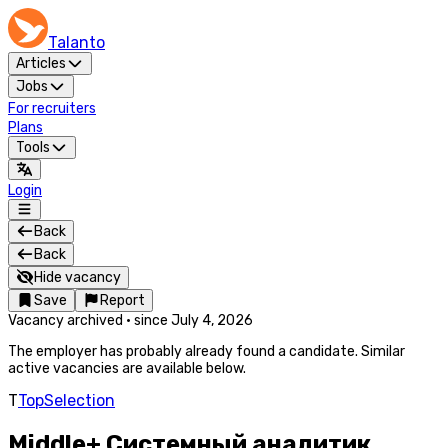
Talanto
Articles
Jobs
For recruiters
Plans
Tools
Login
Back
Back
Hide vacancy
Save
Report
Vacancy archived
·
since
July 4, 2026
The employer has probably already found a candidate. Similar
active vacancies are available below.
T
TopSelection
Middle+ Системный аналитик