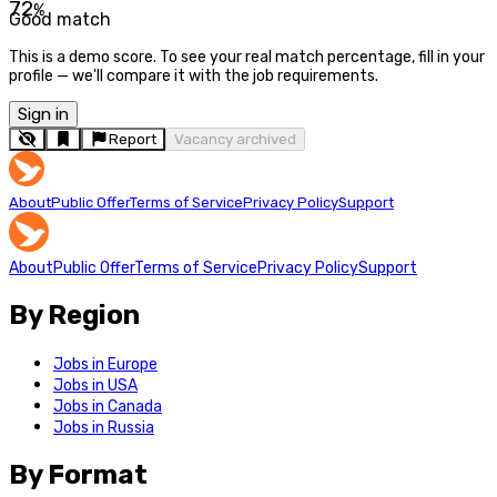
72
%
Good match
This is a demo score. To see your real match percentage, fill in your
profile — we'll compare it with the job requirements.
Sign in
Report
Vacancy archived
About
Public Offer
Terms of Service
Privacy Policy
Support
About
Public Offer
Terms of Service
Privacy Policy
Support
By Region
Jobs in Europe
Jobs in USA
Jobs in Canada
Jobs in Russia
By Format