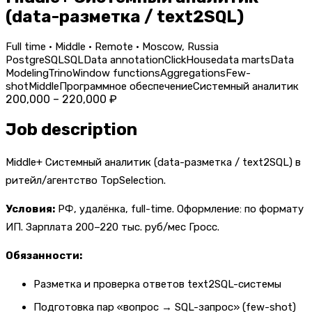
(data-разметка / text2SQL)
Full time · Middle · Remote · Moscow, Russia
PostgreSQL
SQL
Data annotation
ClickHouse
data marts
Data
Modeling
Trino
Window functions
Aggregations
Few-
shot
Middle
Программное обеспечение
Системный аналитик
200,000 – 220,000 ₽
Job description
Middle+ Системный аналитик (data-разметка / text2SQL) в
ритейл/агентство TopSelection.
Условия:
РФ, удалёнка, full-time. Оформление: по формату
ИП. Зарплата 200–220 тыс. руб/мес Гросс.
Обязанности:
Разметка и проверка ответов text2SQL-системы
Подготовка пар «вопрос → SQL-запрос» (few-shot)