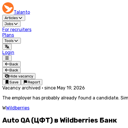
Talanto
Articles
Jobs
For recruiters
Plans
Tools
Login
Back
Back
Hide vacancy
Save
Report
Vacancy archived
·
since
May 19, 2026
The employer has probably already found a candidate. Simi
W
Wildberries
Auto QA (ЦФТ) в Wildberries Банк