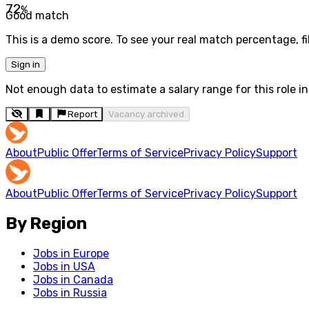
72
%
Good match
This is a demo score. To see your real match percentage, fil
Sign in
Not enough data to estimate a salary range for this role in 
Report
Vacancy archived
About
Public Offer
Terms of Service
Privacy Policy
Support
About
Public Offer
Terms of Service
Privacy Policy
Support
By Region
Jobs in Europe
Jobs in USA
Jobs in Canada
Jobs in Russia