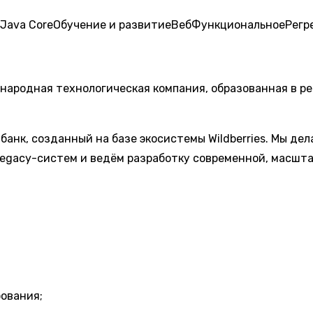
Java Core
Обучение и развитие
Веб
Функциональное
Регр
ународная технологическая компания, образованная в р
й банк, созданный на базе экосистемы Wildberries. Мы 
legacy-систем и ведём разработку современной, масшт
ования;