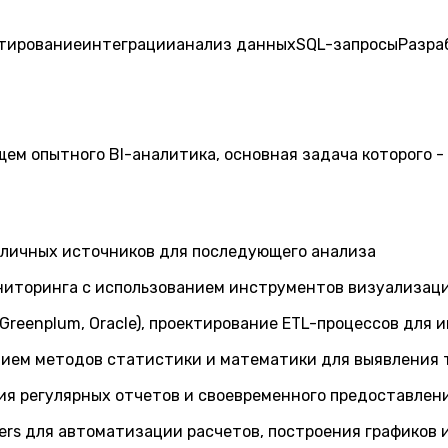
тирование
интеграции
анализ данных
SQL-запросы
Разра
ем опытного BI-аналитика, основная задача которого -
азличных источников для последующего анализа
иторинга с использованием инструментов визуализации
Greenplum, Oracle), проектирование ETL-процессов для
нием методов статистики и математики для выявления 
ия регулярных отчетов и своевременного предоставле
rs для автоматизации расчетов, построения графиков 