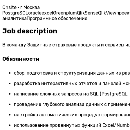
Onsite · г Москва
PostgreSQL
oracle
excel
Greenplum
QlikSense
QlikView
проек
аналитика
Программное обеспечение
Job description
В команду Защитные страховые продукты и сервисы ищ
Обязанности
сбор, подготовка и структуризация данных из р
разработка интерактивных отчетов и панелей мон
написание сложных запросов на SQL (PostgreSQL, 
проведение глубокого анализа данных с примене
настройка автоматических процедур формирован
использование продвинутых функций Excel/Numbe