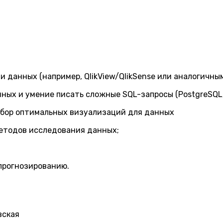
 данных (например, QlikView/QlikSense или аналогичны
ных и умение писать сложные SQL-запросы (PostgreSQL, 
ыбор оптимальных визуализаций для данных
етодов исследования данных;
прогнозированию.
вская