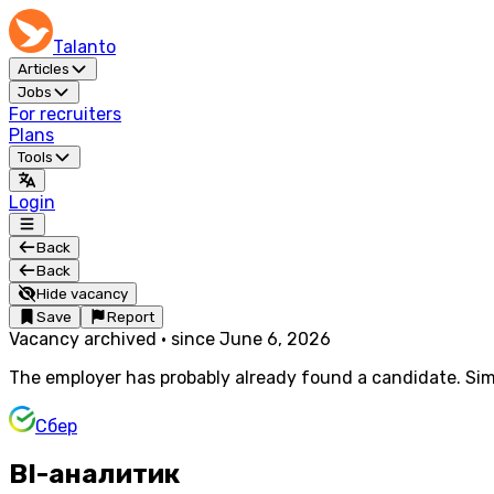
Talanto
Articles
Jobs
For recruiters
Plans
Tools
Login
Back
Back
Hide vacancy
Save
Report
Vacancy archived
·
since
June 6, 2026
The employer has probably already found a candidate. Simi
Сбер
BI-аналитик