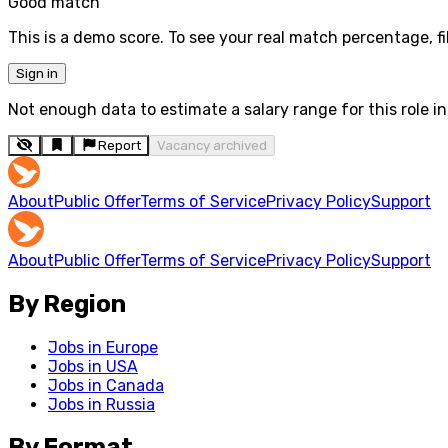
Good match
This is a demo score. To see your real match percentage, fil
Sign in
Not enough data to estimate a salary range for this role in 
Report
Vacancy archived
About
Public Offer
Terms of Service
Privacy Policy
Support
About
Public Offer
Terms of Service
Privacy Policy
Support
By Region
Jobs in Europe
Jobs in USA
Jobs in Canada
Jobs in Russia
By Format