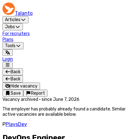
Talanto
Articles
Jobs
For recruiters
Plans
Tools
Login
Back
Back
Hide vacancy
Save
Report
Vacancy archived
·
since
June 7, 2026
The employer has probably already found a candidate. Similar
active vacancies are available below.
P
PlaysDev
DevOps Engineer