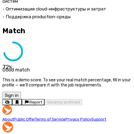
систем
- Оптимизация cloud-инфраструктуры и затрат
- Поддержка production-среды
Match
72
%
Good match
This is a demo score. To see your real match percentage, fill in your
profile — we'll compare it with the job requirements.
Sign in
Report
Vacancy archived
About
Public Offer
Terms of Service
Privacy Policy
Support