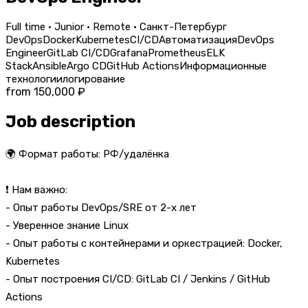
Full time · Junior · Remote · Санкт-Петербург
DevOps
Docker
Kubernetes
CI/CD
Автоматизация
DevOps
Engineer
GitLab CI/CD
Grafana
Prometheus
ELK
Stack
Ansible
Argo CD
GitHub Actions
Информационные
технологии
логирование
from 150,000 ₽
Job description
🌍 Формат работы: РФ/удалёнка
❗ Нам важно:
- Опыт работы DevOps/SRE от 2-х лет
- Уверенное знание Linux
- Опыт работы с контейнерами и оркестрацией: Docker,
Kubernetes
- Опыт построения CI/CD: GitLab CI / Jenkins / GitHub
Actions