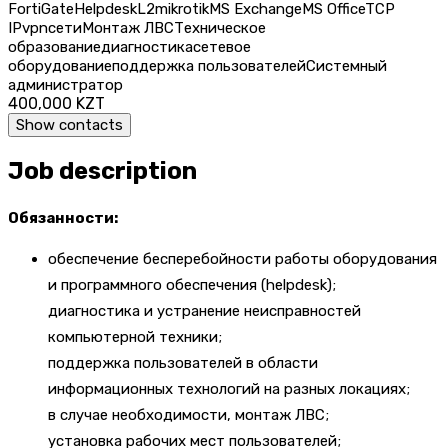
FortiGate
Helpdesk
L2
mikrotik
MS Exchange
MS Office
TCP
IP
vpn
сети
Монтаж ЛВС
Техническое
образование
диагностика
сетевое
оборудование
поддержка пользователей
Системный
администратор
400,000 KZT
Show contacts
Job description
Обязанности:
обеспечение бесперебойности работы оборудования
и программного обеспечения (helpdesk);
диагностика и устранение неисправностей
компьютерной техники;
поддержка пользователей в области
информационных технологий на разных локациях;
в случае необходимости, монтаж ЛВС;
установка рабочих мест пользователей;