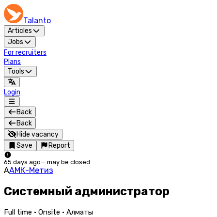
Talanto
Articles
Jobs
For recruiters
Plans
Tools
Login
Back
Back
Hide vacancy
Save
Report
65 days ago
—
may be closed
А
АМК-Метиз
Системный администратор
Full time · Onsite · Алматы