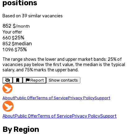
positions
Based on 39 similar vacancies
852 $
/month
Your offer
25%
660
$
median
852
$
75%
1 096
$
The range shows the lower and upper market bands: 25% of
vacancies pay below the first value, the median is the typical
salary, and 75% marks the upper band.
Report
Show contacts
About
Public Offer
Terms of Service
Privacy Policy
Support
About
Public Offer
Terms of Service
Privacy Policy
Support
By Region