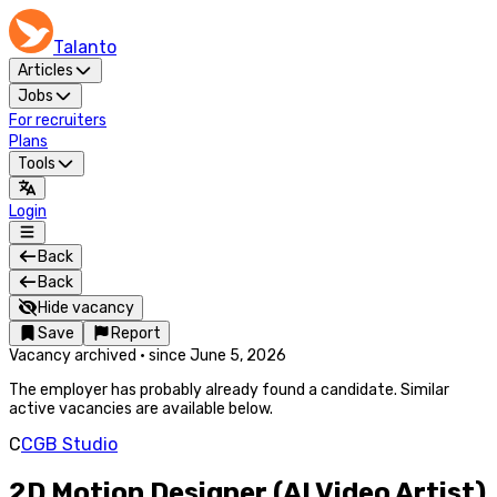
Talanto
Articles
Jobs
For recruiters
Plans
Tools
Login
Back
Back
Hide vacancy
Save
Report
Vacancy archived
·
since
June 5, 2026
The employer has probably already found a candidate. Similar
active vacancies are available below.
C
CGB Studio
2D Motion Designer (AI Video Artist)