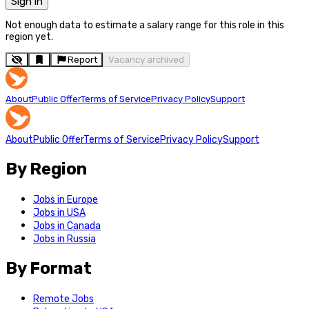
Sign in
Not enough data to estimate a salary range for this role in this
region yet.
Report
Vacancy archived
About
Public Offer
Terms of Service
Privacy Policy
Support
About
Public Offer
Terms of Service
Privacy Policy
Support
By Region
Jobs in Europe
Jobs in USA
Jobs in Canada
Jobs in Russia
By Format
Remote Jobs