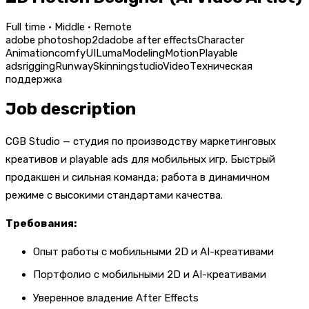
Full time · Middle · Remote
adobe photoshop
2d
adobe after effects
Character
Animation
comfyUI
Luma
Modeling
Motion
Playable
ads
rigging
Runway
Skinning
studio
Video
Техническая
поддержка
Job description
CGB Studio — студия по производству маркетинговых
креативов и playable ads для мобильных игр. Быстрый
продакшен и сильная команда; работа в динамичном
режиме с высокими стандартами качества.
Требования:
Опыт работы с мобильными 2D и AI-креативами
Портфолио с мобильными 2D и AI-креативами
Уверенное владение After Effects