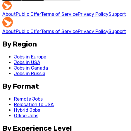
About
Public Offer
Terms of Service
Privacy Policy
Support
About
Public Offer
Terms of Service
Privacy Policy
Support
By Region
Jobs in Europe
Jobs in USA
Jobs in Canada
Jobs in Russia
By Format
Remote Jobs
Relocation to USA
Hybrid Jobs
Office Jobs
By Experience Level