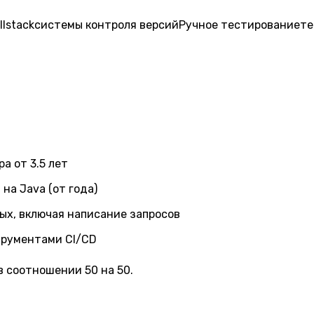
llstack
системы контроля версий
Ручное тестирование
те
а от 3.5 лет
а Java (от года)
ых, включая написание запросов
трументами CI/CD
 соотношении 50 на 50.