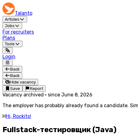
Talanto
Articles
Jobs
For recruiters
Plans
Tools
Login
Back
Back
Hide vacancy
Save
Report
Vacancy archived
·
since
June 8, 2026
The employer has probably already found a candidate. Simi
H
Hi, Rockits!
Fullstack-тестировщик (Java)