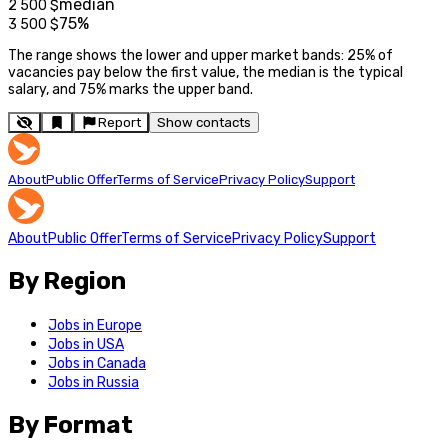
median
2 500
$
75%
3 500
$
The range shows the lower and upper market bands: 25% of
vacancies pay below the first value, the median is the typical
salary, and 75% marks the upper band.
Report
Show contacts
About
Public Offer
Terms of Service
Privacy Policy
Support
About
Public Offer
Terms of Service
Privacy Policy
Support
By Region
Jobs in Europe
Jobs in USA
Jobs in Canada
Jobs in Russia
By Format