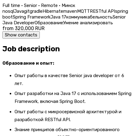
Full time · Senior · Remote · Минск
nosql
Java
git
gradle
Hibernate
maven
MQTT
RESTful API
spring
boot
Spring Framework
Java 17
коммуникабельность
Senior
Java Developer
Образование
Умение анализировать
from 320,000 RUR
Show contacts
Job description
Образование и опыт:
Опыт работы в качестве Senior java developer от 6
лет.
Опыт разработки на Java 17 с использованием Spring
Framework, включая Spring Boot.
Опыт работы с микросервисной архитектурой и
разработкой RESTful API.
Знание принципов объектно-ориентированного