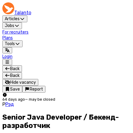
Talanto
Articles
Jobs
For recruiters
Plans
Tools
Login
Back
Back
Hide vacancy
Save
Report
64 days ago
—
may be closed
Р
Рэд
Senior Java Developer / Бекенд-
разработчик