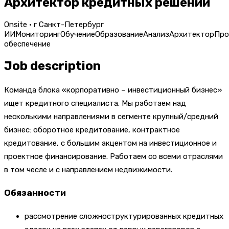
Архитектор кредитных решений
Onsite · г Санкт-Петербург
ИИ
Мониторинг
Обучение
Образование
Анализ
Архитектор
Про
обеспечение
Job description
Команда блока «корпоративно – инвестиционный бизнес»
ищет кредитного специалиста. Мы работаем над
несколькими направлениями в сегменте крупный/средний
бизнес: оборотное кредитование, контрактное
кредитование, с большим акцентом на инвестиционное и
проектное финансирование. Работаем со всеми отраслями
в том чесле и с направлением недвижимости.
Обязанности
рассмотрение сложноструктурированных кредитных