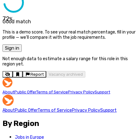
72
%
Good match
This is a demo score. To see your real match percentage, fill in your
profile — we'll compare it with the job requirements.
Sign in
Not enough data to estimate a salary range for this role in this
region yet.
Report
Vacancy archived
About
Public Offer
Terms of Service
Privacy Policy
Support
About
Public Offer
Terms of Service
Privacy Policy
Support
By Region
Jobs in Europe