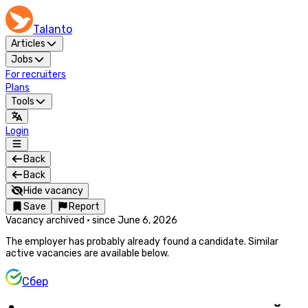
Talanto
Articles
Jobs
For recruiters
Plans
Tools
Login
Back
Back
Hide vacancy
Save
Report
Vacancy archived
·
since
June 6, 2026
The employer has probably already found a candidate. Similar
active vacancies are available below.
Сбер