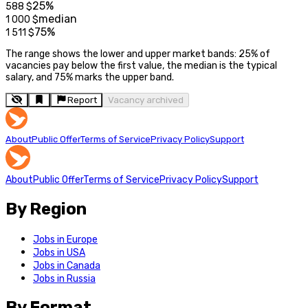
25%
588
$
median
1 000
$
75%
1 511
$
The range shows the lower and upper market bands: 25% of
vacancies pay below the first value, the median is the typical
salary, and 75% marks the upper band.
Report
Vacancy archived
About
Public Offer
Terms of Service
Privacy Policy
Support
About
Public Offer
Terms of Service
Privacy Policy
Support
By Region
Jobs in Europe
Jobs in USA
Jobs in Canada
Jobs in Russia
By Format