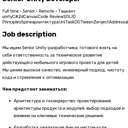
Full time · Senior · Remote · Ташкент
unity
C#
2d
Canvas
Code Review
SOLID
Principles
Spine
архитектура
UniTask
DOTween
Zenject
Addressa
Job description
Мы ищем Senior Unity-разработчика, готового взять на
себя ответственность за техническое развитие
действующего мобильного игрового проекта для детей.
Мы ценим высокое качество, инженерный подход, чистоту
кода и стремление к оптимизации.
Чем предстоит заниматься:
Архитектура и техлидерство: проектирование
архитектуры продукта и модулей, выбор подходов и
влияние на ключевые технические решения.
Разработка: реализация фич на чистом коде,