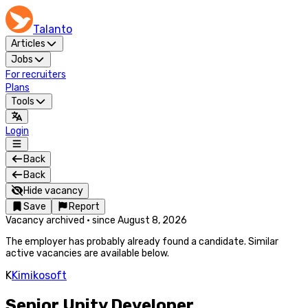
Talanto
Articles
Jobs
For recruiters
Plans
Tools
Login
Back
Back
Hide vacancy
Save
Report
Vacancy archived
·
since
August 8, 2026
The employer has probably already found a candidate. Similar
active vacancies are available below.
K
Kimikosoft
Senior Unity Developer