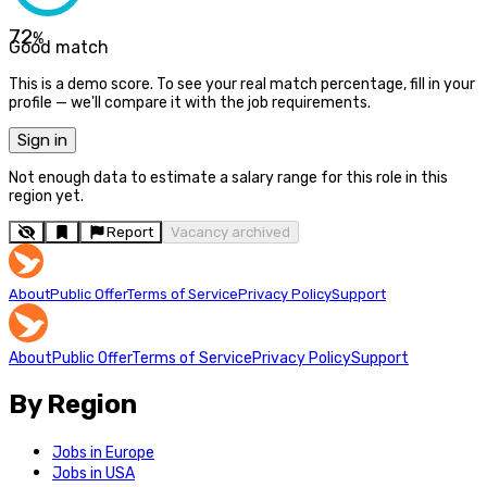
72
%
Good match
This is a demo score. To see your real match percentage, fill in your
profile — we'll compare it with the job requirements.
Sign in
Not enough data to estimate a salary range for this role in this
region yet.
Report
Vacancy archived
About
Public Offer
Terms of Service
Privacy Policy
Support
About
Public Offer
Terms of Service
Privacy Policy
Support
By Region
Jobs in Europe
Jobs in USA