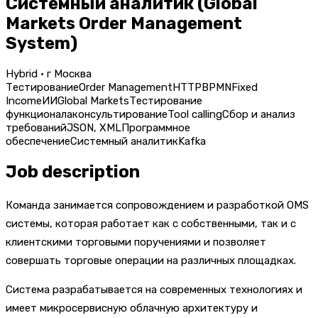
Системный аналитик (Global
Markets Order Management
System)
Hybrid · г Москва
Тестирование
Order Management
HTTP
BPMN
Fixed
Income
ИИ
Global Markets
Тестирование
функционала
консультирование
Tool calling
Сбор и анализ
требований
JSON, XML
Программное
обеспечение
Системный аналитик
Kafka
Job description
Команда занимается сопровождением и разработкой OMS
системы, которая работает как с собственными, так и с
клиентскими торговыми поручениями и позволяет
совершать торговые операции на различных площадках.
Система разрабатывается на современных технологиях и
имеет микросервисную облачную архитектуру и