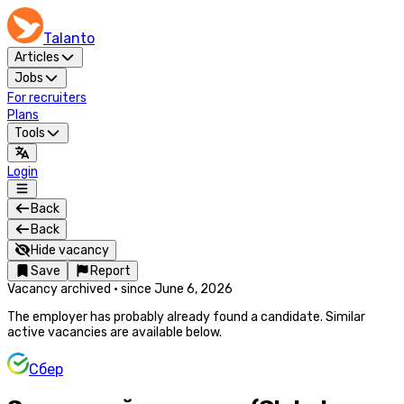
Talanto
Articles
Jobs
For recruiters
Plans
Tools
Login
Back
Back
Hide vacancy
Save
Report
Vacancy archived
·
since
June 6, 2026
The employer has probably already found a candidate. Similar
active vacancies are available below.
Сбер