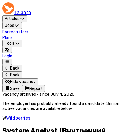
Talanto
Articles
Jobs
For recruiters
Plans
Tools
Login
Back
Back
Hide vacancy
Save
Report
Vacancy archived
·
since
July 4, 2026
The employer has probably already found a candidate. Similar
active vacancies are available below.
W
Wildberries
System Analyst (Внутренний