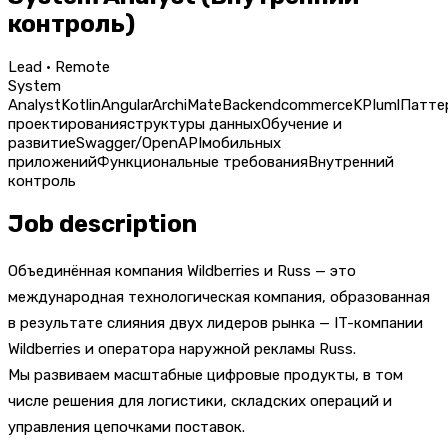
контроль)
Lead · Remote
System
Analyst
Kotlin
Angular
ArchiMate
Backend
commerce
KPI
uml
Патте
проектирования
структуры данных
Обучение и
развитие
Swagger/OpenAPI
мобильных
приложений
Функциональные требования
Внутренний
контроль
Job description
Объединённая компания Wildberries и Russ — это
международная технологическая компания, образованная
в результате слияния двух лидеров рынка — IT-компании
Wildberries и оператора наружной рекламы Russ.
Мы развиваем масштабные цифровые продукты, в том
числе решения для логистики, складских операций и
управления цепочками поставок.