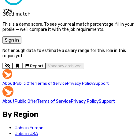
72
%
Good match
This is a demo score. To see your real match percentage, fill in your
profile — we'll compare it with the job requirements.
Sign in
Not enough data to estimate a salary range for this role in this
region yet.
Report
Vacancy archived
About
Public Offer
Terms of Service
Privacy Policy
Support
About
Public Offer
Terms of Service
Privacy Policy
Support
By Region
Jobs in Europe
Jobs in USA