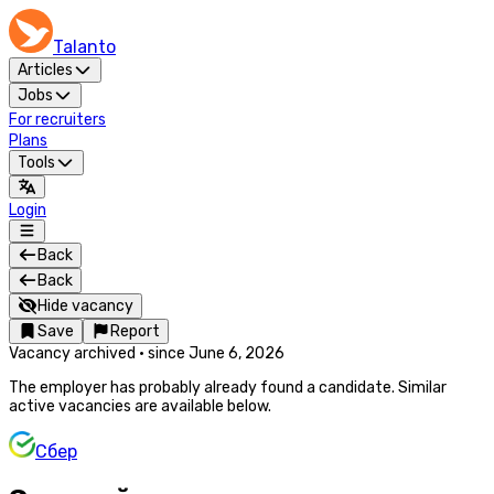
Talanto
Articles
Jobs
For recruiters
Plans
Tools
Login
Back
Back
Hide vacancy
Save
Report
Vacancy archived
·
since
June 6, 2026
The employer has probably already found a candidate. Similar
active vacancies are available below.
Сбер