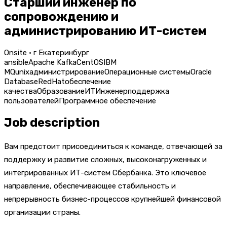
Старший инженер по
сопровождению и
администрированию ИТ-систем
Onsite · г Екатеринбург
ansible
Apache Kafka
CentOS
IBM
MQ
unix
администрирование
Операционные системы
Oracle
Database
RedHat
обеспечение
качества
Образование
ИТ
Инженер
поддержка
пользователей
Программное обеспечение
Job description
Вам предстоит присоединиться к команде, отвечающей за
поддержку и развитие сложных, высоконагруженных и
интегрированных ИТ-систем Сбербанка. Это ключевое
направление, обеспечивающее стабильность и
непрерывность бизнес-процессов крупнейшей финансовой
организации страны.