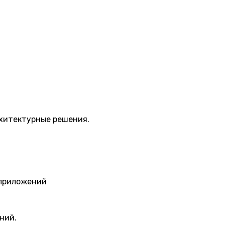
рхитектурные решения.
-приложений
ний.