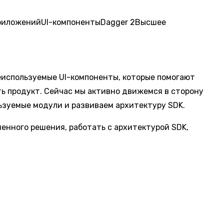
риложений
UI-компоненты
Dagger 2
Высшее
еиспользуемые UI-компоненты, которые помогают
ть продукт. Сейчас мы активно движемся в сторону
ьзуемые модули и развиваем архитектуру SDK.
менного решения, работать с архитектурой SDK,