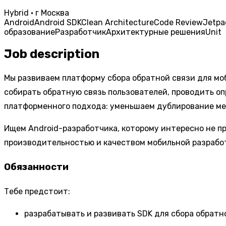
Hybrid · г Москва
Android
Android SDK
Clean Architecture
Code Review
Jetpa
образование
Разработчик
Архитектурные решения
Unit
Job description
Мы развиваем платформу сбора обратной связи для мо
собирать обратную связь пользователей, проводить о
платформенного подхода: уменьшаем дублирование меж
Ищем Android-разработчика, которому интересно не пр
производительностью и качеством мобильной разрабо
Обязанности
Тебе предстоит:
разрабатывать и развивать SDK для сбора обратн