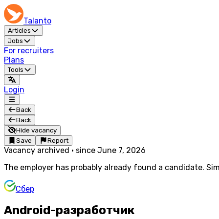
Talanto
Articles
Jobs
For recruiters
Plans
Tools
Login
Back
Back
Hide vacancy
Save
Report
Vacancy archived
·
since
June 7, 2026
The employer has probably already found a candidate. Simi
Сбер
Android-разработчик