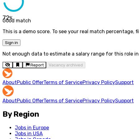
72
%
Good match
This is a demo score. To see your real match percentage, fil
Sign in
Not enough data to estimate a salary range for this role in 
Report
Vacancy archived
About
Public Offer
Terms of Service
Privacy Policy
Support
About
Public Offer
Terms of Service
Privacy Policy
Support
By Region
Jobs in Europe
Jobs in USA