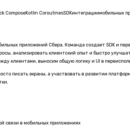
ck Compose
Kotlin Coroutines
SDK
интеграции
мобильных п
бильных приложений Сбера. Команда создает SDK и пер
просы, анализировать клиентский опыт и быстро улучша
ду клиентами, выносим общую логику и UI в переиспол
осто писать экраны, а участвовать в развитии платфор
тки.
ой связи в мобильных приложениях