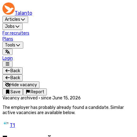
Talanto
Articles
Jobs
For recruiters
Plans
Tools
Login
Back
Back
Hide vacancy
Save
Report
Vacancy archived
·
since
June 15, 2026
The employer has probably already found a candidate. Similar
active vacancies are available below.
Т1