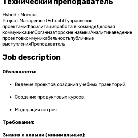
Технический преподаватель
Hybrid · Москва
Project Management
Edtech
IT
управление
проектами
Фасилитация
работа в команде
Деловая
коммуникация
Организаторские навыки
Аналитика
ведение
проектов
коммуникабельность
публичные
выступления
Преподаватель
Job description
Обязанности:
Ведение проектов создания учебных траекторий.
Cоздание продуктовых курсов.
Модерация встреч
Требования:
Знания и навыки (минимальные):