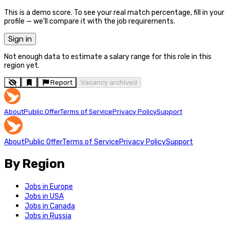
This is a demo score. To see your real match percentage, fill in your
profile — we'll compare it with the job requirements.
Sign in
Not enough data to estimate a salary range for this role in this
region yet.
Report
Vacancy archived
About
Public Offer
Terms of Service
Privacy Policy
Support
About
Public Offer
Terms of Service
Privacy Policy
Support
By Region
Jobs in Europe
Jobs in USA
Jobs in Canada
Jobs in Russia