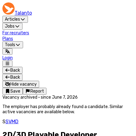
Talanto
Articles
Jobs
For recruiters
Plans
Tools
Login
Back
Back
Hide vacancy
Save
Report
Vacancy archived
·
since
June 7, 2026
The employer has probably already found a candidate. Similar
active vacancies are available below.
S
SVMD
2D/3D Playable Developer