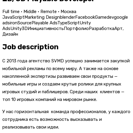
Full time · Middle · Remote · Москва
JavaScript
Marketing Design
blender
Facebook
Gamedev
google
ads
ironSource
Playable Ads
TypeScript
Unity
Ads
Unity3D
Инициативность
Портфолио
Разработка
Арт,
Дизайн
Job description
С 2013 года агентство SVMD успешно занимается закупкой
мобильной рекламы по всему миру. А также на основе
накопленной экспертизы развиваем свои продукты —
мобильные игры и создаем крутые ролики для крупных
игровых студий и паблишеров. Среди наших клиентов —
топ 10 игровых компаний на мировом рынке.
У нас горизонтальная команда профессионалов, у каждого
сотрудника есть возможность высказывать и
реализовывать свои идеи.