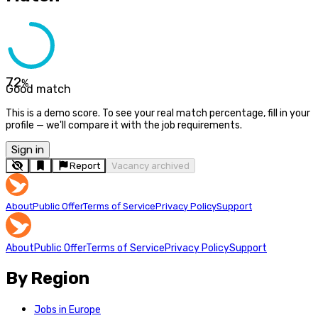
72
%
Good match
This is a demo score. To see your real match percentage, fill in your
profile — we'll compare it with the job requirements.
Sign in
Report
Vacancy archived
About
Public Offer
Terms of Service
Privacy Policy
Support
About
Public Offer
Terms of Service
Privacy Policy
Support
By Region
Jobs in Europe