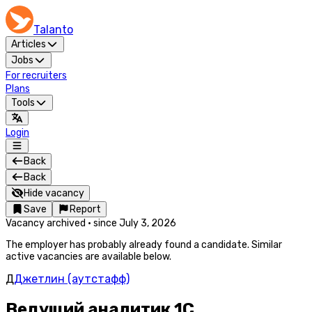
Talanto
Articles
Jobs
For recruiters
Plans
Tools
Login
Back
Back
Hide vacancy
Save
Report
Vacancy archived
·
since
July 3, 2026
The employer has probably already found a candidate. Similar
active vacancies are available below.
Д
Джетлин (аутстафф)
Ведущий аналитик 1С