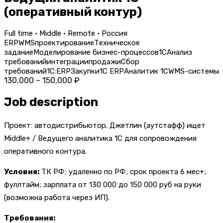
(оперативный контур)
Full time · Middle · Remote · Россия
ERP
WMS
проектирование
Техническое
задание
Моделирование бизнес-процессов
1С
Анализ
требований
интеграции
продажи
Сбор
требований
1С:ERP
Закупки
1С ERP
Аналитик 1С
WMS-системы
130,000 – 150,000 ₽
Job description
Проект: автодистрибьютор. Джетлин (аутстафф) ищет
Middle+ / Ведущего аналитика 1С для сопровождения
оперативного контура.
Условия:
ТК РФ; удаленно по РФ; срок проекта 6 мес+;
фуллтайм; зарплата от 130 000 до 150 000 руб на руки
(возможна работа через ИП).
Требования: