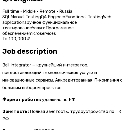
Full time · Middle · Remote · Russia
SQL
Manual Testing
QA Engineer
Functional Testing
Web
applications
ручное функциональное
тестирование
Услуги
Программное
обеспечение
microservices
To 100,000 ₽
Job description
Bell Integrator — крупнейший интегратор,
предоставляющий технологические услуги и
инновационные сервисы. Аккредитованная IT-компания с
большим выбором проектов.
Формат работы:
удаленно по РФ
Занятость:
Полная занятость, трудоустройство по ТК
РФ