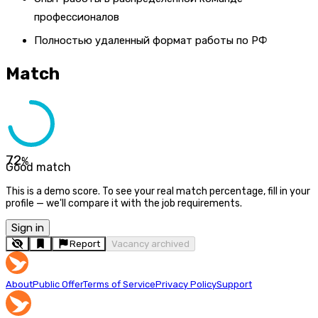
профессионалов
Полностью удаленный формат работы по РФ
Match
72
%
Good match
This is a demo score. To see your real match percentage, fill in your
profile — we'll compare it with the job requirements.
Sign in
Report
Vacancy archived
About
Public Offer
Terms of Service
Privacy Policy
Support