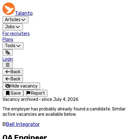
Talanto
Articles
Jobs
For recruiters
Plans
Tools
Login
Back
Back
Hide vacancy
Save
Report
Vacancy archived
·
since
July 4, 2026
The employer has probably already found a candidate. Similar
active vacancies are available below.
B
Bell Integrator
QA Engineer