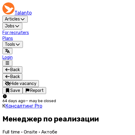
Talanto
Articles
Jobs
For recruiters
Plans
Tools
Login
Back
Back
Hide vacancy
Save
Report
64 days ago
—
may be closed
К
Консалтинг Pro
Менеджер по реализации
Full time · Onsite · Актобе