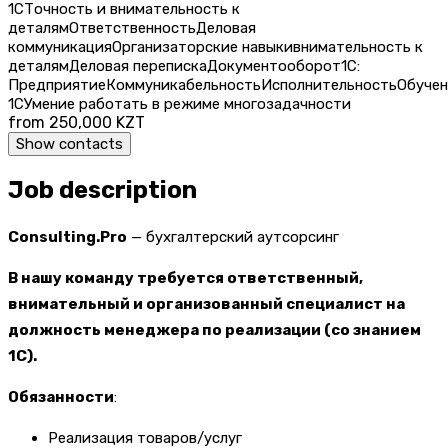
1С
Точность и внимательность к
деталям
Ответственность
Деловая
коммуникация
Организаторские навыки
внимательность к
деталям
Деловая переписка
Документооборот
1С:
Предприятие
Коммуникабельность
Исполнительность
Обучен
1С
Умение работать в режиме многозадачности
from 250,000 KZT
Show contacts
Job description
Consulting.Pro
— бухгалтерский аутсорсинг
В нашу команду требуется ответственный,
внимательный и организованный специалист на
должность менеджера по реализации (со знанием
1С).
Обязанности
:
Реализация товаров/услуг