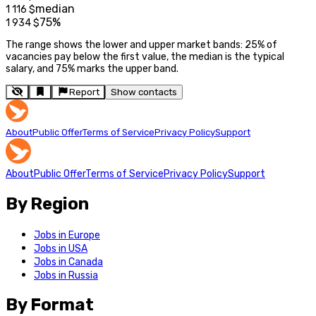
median
1 116
$
75%
1 934
$
The range shows the lower and upper market bands: 25% of
vacancies pay below the first value, the median is the typical
salary, and 75% marks the upper band.
Report
Show contacts
About
Public Offer
Terms of Service
Privacy Policy
Support
About
Public Offer
Terms of Service
Privacy Policy
Support
By Region
Jobs in Europe
Jobs in USA
Jobs in Canada
Jobs in Russia
By Format