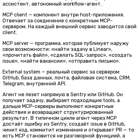
ассистент, автономный workflow-агент.
MCP client
— компонент внутри host-приложения.
Отвечает за соединение с конкретным MCP-
сервером. На каждый внешний сервис заводится свой
client.
MCP server
— программа, которая публикует наружу
свои возможности: «найти задачу в Linear»,
«прочитать файл», «сделать SQL-запрос», «создать
issue», «найти вакансии», «отправить письмо».
External system
— реальный сервис за сервером:
GitHub, база данных, почта, файловая система, CRM,
Telegram, внутренний API.
Агент не лезет напрямую в Sentry или GitHub. Он
получает задачу, выбирает подходящие tools, а
дальше MCP-серверы выполняют конкретные
действия и возвращают структурированный
результат. В типичном цикле агент через MCP
достаёт ошибку из Sentry, создаёт issue в GitHub,
чинит код, коммитит изменения и открывает PR — то
есть MCP становится не разговорной функцией, а