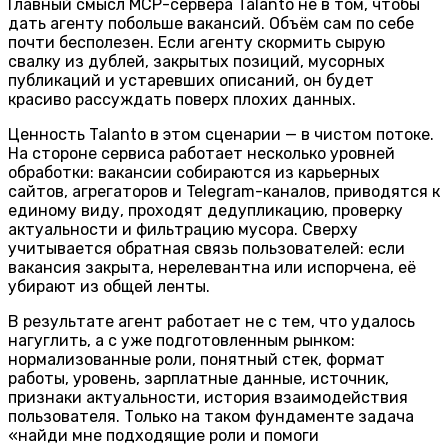
Главный смысл MCP-сервера Talanto не в том, чтобы
дать агенту побольше вакансий. Объём сам по себе
почти бесполезен. Если агенту скормить сырую
свалку из дублей, закрытых позиций, мусорных
публикаций и устаревших описаний, он будет
красиво рассуждать поверх плохих данных.
Ценность Talanto в этом сценарии — в чистом потоке.
На стороне сервиса работает несколько уровней
обработки: вакансии собираются из карьерных
сайтов, агрегаторов и Telegram-каналов, приводятся к
единому виду, проходят дедупликацию, проверку
актуальности и фильтрацию мусора. Сверху
учитывается обратная связь пользователей: если
вакансия закрыта, нерелевантна или испорчена, её
убирают из общей ленты.
В результате агент работает не с тем, что удалось
нагуглить, а с уже подготовленным рынком:
нормализованные роли, понятный стек, формат
работы, уровень, зарплатные данные, источник,
признаки актуальности, история взаимодействия
пользователя. Только на таком фундаменте задача
«найди мне подходящие роли и помоги