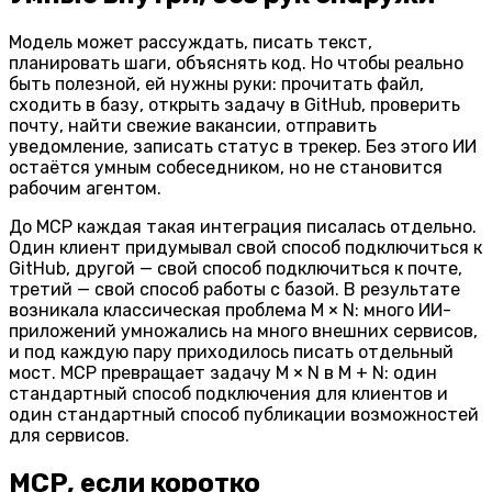
Модель может рассуждать, писать текст,
планировать шаги, объяснять код. Но чтобы реально
быть полезной, ей нужны руки: прочитать файл,
сходить в базу, открыть задачу в GitHub, проверить
почту, найти свежие вакансии, отправить
уведомление, записать статус в трекер. Без этого ИИ
остаётся умным собеседником, но не становится
рабочим агентом.
До MCP каждая такая интеграция писалась отдельно.
Один клиент придумывал свой способ подключиться к
GitHub, другой — свой способ подключиться к почте,
третий — свой способ работы с базой. В результате
возникала классическая проблема
M × N
: много ИИ-
приложений умножались на много внешних сервисов,
и под каждую пару приходилось писать отдельный
мост. MCP превращает задачу
M × N
в
M + N
: один
стандартный способ подключения для клиентов и
один стандартный способ публикации возможностей
для сервисов.
MCP, если коротко