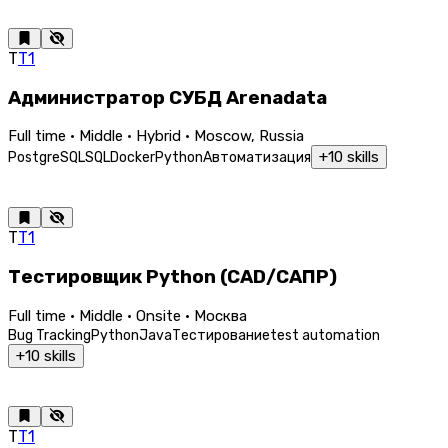
Т
Т1
Администратор СУБД Arenadata
Full time · Middle · Hybrid · Moscow, Russia
+
10
skills
PostgreSQL
SQL
Docker
Python
Автоматизация
Т
Т1
Тестировщик Python (CAD/САПР)
Full time · Middle · Onsite · Москва
Bug Tracking
Python
Java
Тестирование
test automation
+
10
skills
Т
Т1