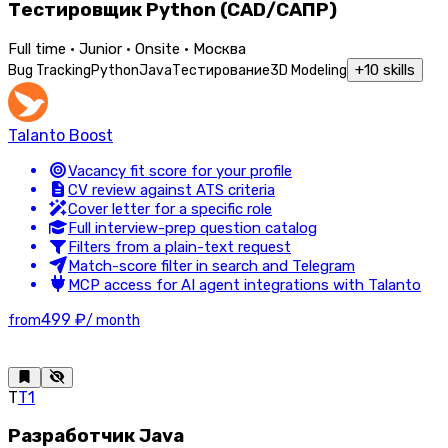
Тестировщик Python (CAD/САПР)
Full time · Junior · Onsite · Москва
+
10
skills
Bug Tracking
Python
Java
Тестирование
3D Modeling
Talanto Boost
Vacancy fit score for your profile
CV review against ATS criteria
Cover letter for a specific role
Full interview-prep question catalog
Filters from a plain-text request
Match-score filter in search and Telegram
MCP access for AI agent integrations with Talanto
499 ₽
from
/ month
Т
Т1
Разработчик Java