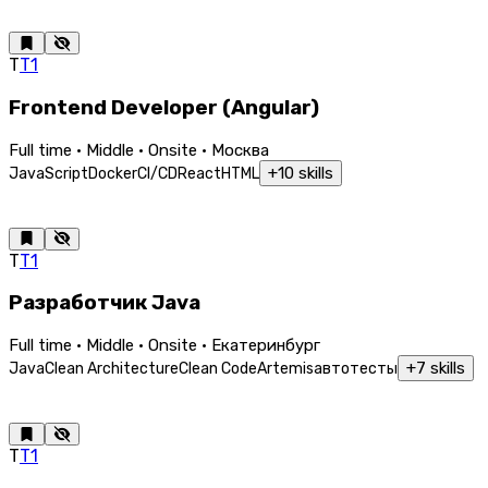
Т
Т1
Frontend Developer (Angular)
Full time · Middle · Onsite · Москва
+
10
skills
JavaScript
Docker
CI/CD
React
HTML
Т
Т1
Разработчик Java
Full time · Middle · Onsite · Екатеринбург
+
7
skills
Java
Clean Architecture
Clean Code
Artemis
автотесты
Т
Т1