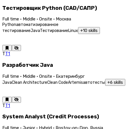
Тестировщик Python (CAD/САПР)
Full time · Middle · Onsite · Москва
Python
автоматизированное
+
10
skills
тестирование
Java
Тестирование
Linux
Т
Т1
Разработчик Java
Full time · Middle · Onsite · Екатеринбург
+
6
skills
Java
Clean Architecture
Clean Code
Artemis
автотесты
Т
Т1
System Analyst (Credit Processes)
Full time · Junior · Hybrid · Rostov-on-Don, Russia