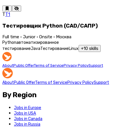
Т
Т1
Тестировщик Python (CAD/САПР)
Full time · Junior · Onsite · Москва
Python
автоматизированное
+
10
skills
тестирование
Java
Тестирование
Linux
About
Public Offer
Terms of Service
Privacy Policy
Support
About
Public Offer
Terms of Service
Privacy Policy
Support
By Region
Jobs in Europe
Jobs in USA
Jobs in Canada
Jobs in Russia