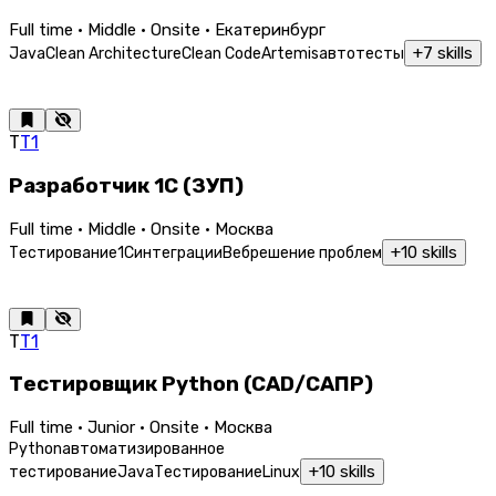
Full time · Middle · Onsite · Екатеринбург
+
7
skills
Java
Clean Architecture
Clean Code
Artemis
автотесты
Т
Т1
Разработчик 1С (ЗУП)
Full time · Middle · Onsite · Москва
+
10
skills
Тестирование
1С
интеграции
Веб
решение проблем
Т
Т1
Тестировщик Python (CAD/САПР)
Full time · Junior · Onsite · Москва
Python
автоматизированное
+
10
skills
тестирование
Java
Тестирование
Linux