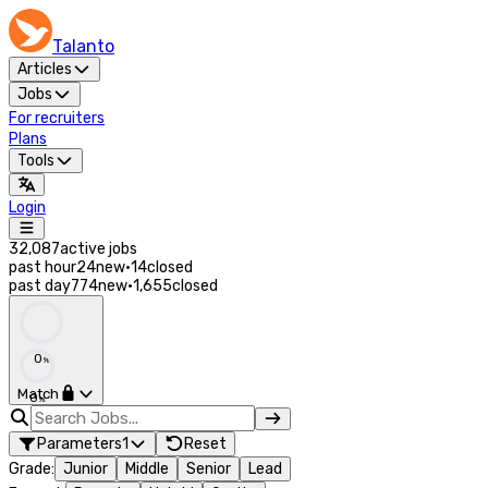
Talanto
Articles
Jobs
For recruiters
Plans
Tools
Login
32,087
active jobs
past hour
24
new
·
14
closed
past day
774
new
·
1,655
closed
0
%
Match
0
%
Parameters
1
Reset
Grade
:
Junior
Middle
Senior
Lead