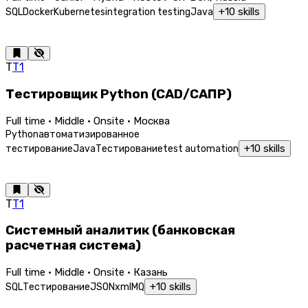
+
10
skills
SQL
Docker
Kubernetes
integration testing
Java
Т
Т1
Тестировщик Python (CAD/САПР)
Full time · Middle · Onsite · Москва
Python
автоматизированное
+
10
skills
тестирование
Java
Тестирование
test automation
Т
Т1
Системный аналитик (банковская
расчетная система)
Full time · Middle · Onsite · Казань
+
10
skills
SQL
Тестирование
JSON
xml
MQ