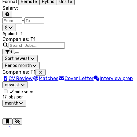
Format
:
Remote
Hybrid
Onsite
Salary
:
–
$
Applied
:
Т1
Companies: Т1
1
Sort:
newest
Period:
month
Companies
:
Т1
CV Review
Matches
Cover Letter
Interview prep
newest
hide seen
17
jobs per
month
Т
Т1