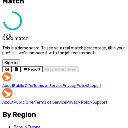
Match
72
%
Good match
This is a demo score. To see your real match percentage, fill in your
profile — we'll compare it with the job requirements.
Sign in
Report
Vacancy archived
About
Public Offer
Terms of Service
Privacy Policy
Support
About
Public Offer
Terms of Service
Privacy Policy
Support
By Region
Jobs in Europe