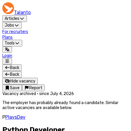
Talanto
Articles
Jobs
For recruiters
Plans
Tools
Login
Back
Back
Hide vacancy
Save
Report
Vacancy archived
·
since
July 4, 2026
The employer has probably already found a candidate. Similar
active vacancies are available below.
P
PlaysDev
Python Developer