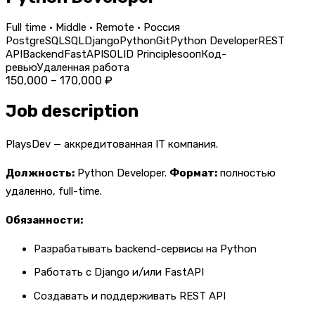
Full time · Middle · Remote · Россия
PostgreSQL
SQL
Django
Python
Git
Python Developer
REST
API
Backend
FastAPI
SOLID Principles
ооп
Код-
ревью
Удаленная работа
150,000 – 170,000 ₽
Job description
PlaysDev — аккредитованная IT компания.
Должность:
Python Developer.
Формат:
полностью
удаленно, full-time.
Обязанности:
Разрабатывать backend-сервисы на Python
Работать с Django и/или FastAPI
Создавать и поддерживать REST API