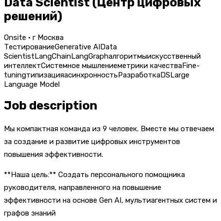
Data Scientist (Центр цифровых
решений)
Onsite · г Москва
Тестирование
Generative AI
Data
Scientist
LangChain
LangGraph
алгоритмы
искусственный
интеллект
Системное мышление
метрики качества
Fine-
tuning
типизация
асинхронность
Разработка
DS
Large
Language Model
Job description
Мы компактная команда из 9 человек. Вместе мы отвечаем
за создание и развитие цифровых инструментов
повышения эффективности.
**Наша цель:** Создать персонального помощника
руководителя, направленного на повышение
эффективности на основе Gen AI, мультиагентных систем и
графов знаний