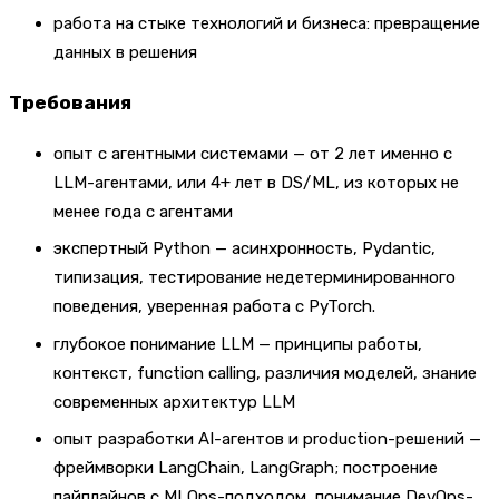
работа на стыке технологий и бизнеса: превращение
данных в решения
Требования
опыт с агентными системами — от 2 лет именно с
LLM-агентами, или 4+ лет в DS/ML, из которых не
менее года с агентами
экспертный Python — асинхронность, Pydantic,
типизация, тестирование недетерминированного
поведения, уверенная работа с PyTorch.
глубокое понимание LLM — принципы работы,
контекст, function calling, различия моделей, знание
современных архитектур LLM
опыт разработки AI-агентов и production-решений —
фреймворки LangChain, LangGraph; построение
пайплайнов с MLOps-подходом, понимание DevOps-