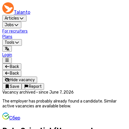
Talanto
Articles
Jobs
For recruiters
Plans
Tools
Login
Back
Back
Hide vacancy
Save
Report
Vacancy archived
·
since
June 7, 2026
The employer has probably already found a candidate. Similar
active vacancies are available below.
Сбер