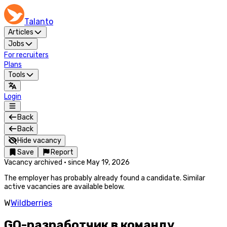
Talanto
Articles
Jobs
For recruiters
Plans
Tools
Login
Back
Back
Hide vacancy
Save
Report
Vacancy archived
·
since
May 19, 2026
The employer has probably already found a candidate. Similar
active vacancies are available below.
W
Wildberries
GO-разработчик в команду