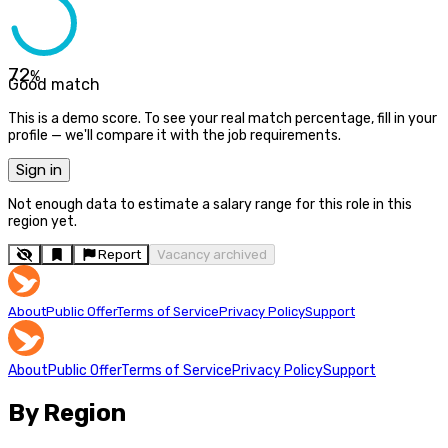
72
%
Good match
This is a demo score. To see your real match percentage, fill in your
profile — we'll compare it with the job requirements.
Sign in
Not enough data to estimate a salary range for this role in this
region yet.
Report
Vacancy archived
About
Public Offer
Terms of Service
Privacy Policy
Support
About
Public Offer
Terms of Service
Privacy Policy
Support
By Region