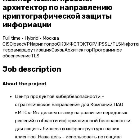
архитектор по направлению
криптографической защиты
информации
Full time · Hybrid · Москва
CISO
ipsec
VPN
криптопро
СКЗИ
ФСТЭК
TCP/IP
SSL/TLS
Инфоте
терра
маршрутизация
Связь
Архитектор
Программное
обеспечение
TLS
Job description
About the project
Центр продуктов кибербезопасности -
стратегическое направление для Компании ПАО
«МТС». Мы делаем ставку на развитие передовых
решений в области информационной безопасности
для защиты бизнеса и инфраструктуры наших
клиентов. Наша цель - использовать потенциал