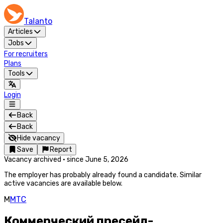
Talanto
Articles
Jobs
For recruiters
Plans
Tools
Login
Back
Back
Hide vacancy
Save
Report
Vacancy archived
·
since
June 5, 2026
The employer has probably already found a candidate. Similar
active vacancies are available below.
М
МТС
Коммерческий пресейл-