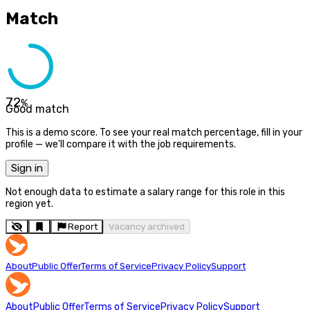
Match
72
%
Good match
This is a demo score. To see your real match percentage, fill in your
profile — we'll compare it with the job requirements.
Sign in
Not enough data to estimate a salary range for this role in this
region yet.
Report
Vacancy archived
About
Public Offer
Terms of Service
Privacy Policy
Support
About
Public Offer
Terms of Service
Privacy Policy
Support